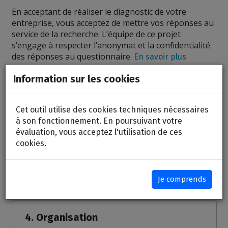
En acceptant de réaliser le diagnostic de votre
entreprise, vous acceptez de mettre vos réponses au
service de la recherche. L’équipe de ce projet
s’engage à respecter l’anonymat et la confidentialité
des réponses au questionnaire.
En savoir plus
Information sur les cookies
1. Expérience client
Cet outil utilise des cookies techniques nécessaires
à son fonctionnement. En poursuivant votre
évaluation, vous acceptez l'utilisation de ces
2. Innovation des produits et des
cookies.
services
3. Stratégie
Je comprends
4. Organisation