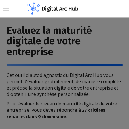
Toggle navigation
Evaluez la maturité
digitale de votre
entreprise
Cet outil d'autodiagnostic du Digital Arc Hub vous
permet d'évaluer gratuitement, de manière complète
et précise la situation digitale de votre entreprise et
d'obtenir une synthèse personnalisée.
Pour évaluer le niveau de maturité digitale de votre
entreprise, vous devez répondre à
27 critères
.
répartis dans 9 dimensions