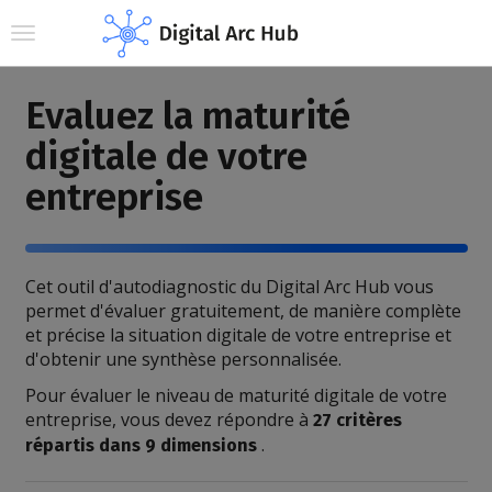
Toggle navigation
Evaluez la maturité
digitale de votre
entreprise
Cet outil d'autodiagnostic du Digital Arc Hub vous
permet d'évaluer gratuitement, de manière complète
et précise la situation digitale de votre entreprise et
d'obtenir une synthèse personnalisée.
Pour évaluer le niveau de maturité digitale de votre
entreprise, vous devez répondre à
27 critères
.
répartis dans 9 dimensions