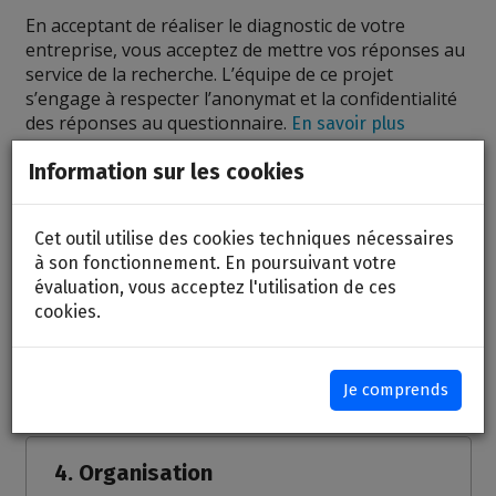
En acceptant de réaliser le diagnostic de votre
entreprise, vous acceptez de mettre vos réponses au
service de la recherche. L’équipe de ce projet
s’engage à respecter l’anonymat et la confidentialité
des réponses au questionnaire.
En savoir plus
Information sur les cookies
1. Expérience client
Cet outil utilise des cookies techniques nécessaires
à son fonctionnement. En poursuivant votre
évaluation, vous acceptez l'utilisation de ces
2. Innovation des produits et des
cookies.
services
3. Stratégie
Je comprends
4. Organisation