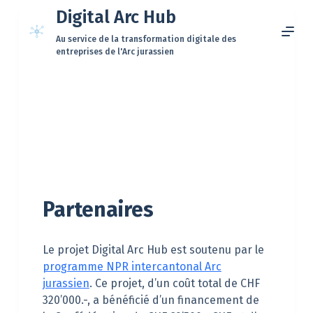
Digital Arc Hub
P
a
Au service de la transformation digitale des
s
entreprises de l'Arc jurassien
s
e
r
a
u
c
o
n
t
Partenaires
e
n
u
Le projet Digital Arc Hub est soutenu par le
programme NPR intercantonal Arc
jurassien
. Ce projet, d’un coût total de CHF
320’000.-, a bénéficié d’un financement de