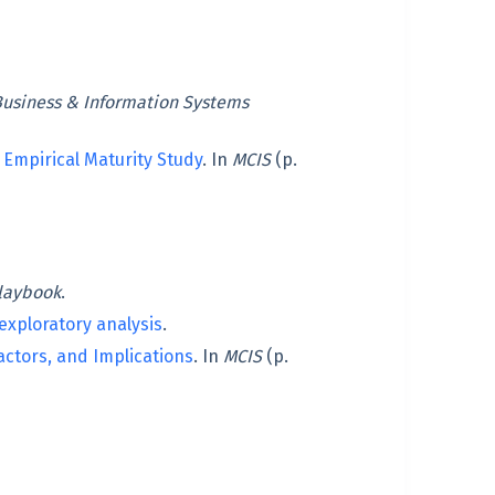
usiness & Information Systems
 Empirical Maturity Study
. In
MCIS
(p.
playbook
.
 exploratory analysis
.
actors, and Implications
. In
MCIS
(p.