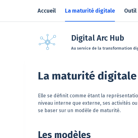
P
Accueil
La maturité digitale
Outil
a
s
s
e
Digital Arc Hub
r
Au service de la transformation dig
a
u
c
La maturité digitale
o
n
t
e
Elle se définit comme étant la représentation
n
niveau interne que externe, ses activités ou 
u
se baser sur un modèle de maturité.
Les modèles