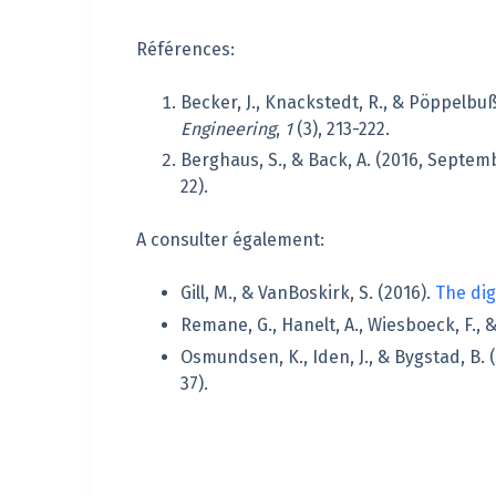
Références:
Becker, J., Knackstedt, R., & Pöppelbuß,
Engineering
,
1
(3), 213-222.
Berghaus, S., & Back, A. (2016, Septem
22).
A consulter également:
Gill, M., & VanBoskirk, S. (2016).
The dig
Remane, G., Hanelt, A., Wiesboeck, F., &
Osmundsen, K., Iden, J., & Bygstad, B.
37).